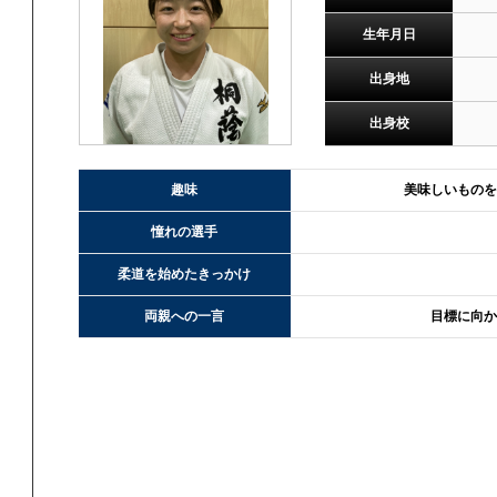
生年月日
出身地
出身校
趣味
美味しいものを
憧れの選手
柔道を始めたきっかけ
両親への一言
目標に向か