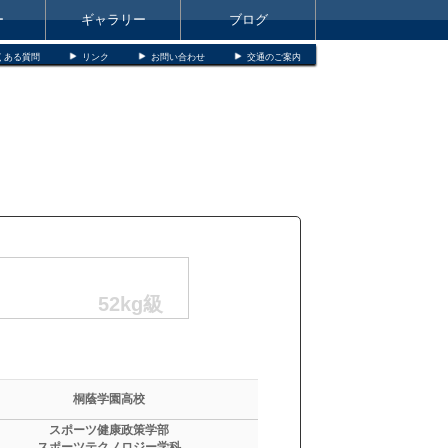
ー
ギャラリー
ブログ
くある質問
リンク
お問い合わせ
交通のご案内
52kg級
桐蔭学園高校
スポーツ健康政策学部
スポーツテクノロジー学科