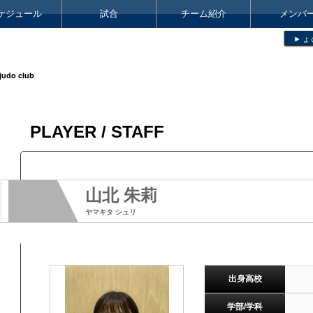
ケジュール
試合
チーム紹介
メンバ
よ
judo club
PLAYER / STAFF
山北 朱莉
ヤマキタ シュリ
出身高校
学部/学科