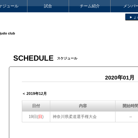
ケジュール
試合
チーム紹介
メンバ
よ
judo club
SCHEDULE
スケジュール
2020年01月
＜ 2019年12月
日付
内容
開始時
19日(
日
)
神奈川県柔道選手権大会
--